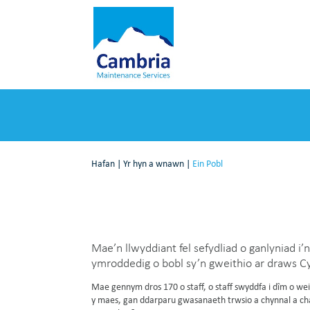
Hafan
|
Yr hyn a wnawn
|
Ein Pobl
Mae’n llwyddiant fel sefydliad o ganlyniad i’
ymroddedig o bobl sy’n gweithio ar draws C
Mae gennym dros 170 o staff, o staff swyddfa i dîm o wei
y maes, gan ddarparu gwasanaeth trwsio a chynnal a c