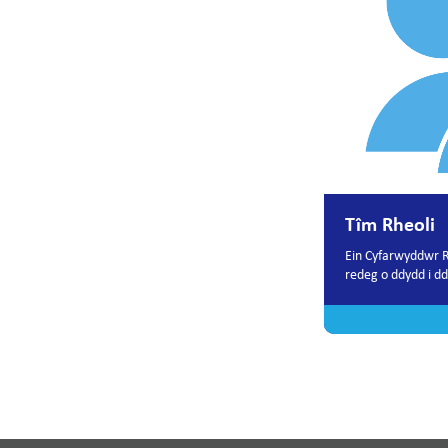
Tîm Rheoli
Ein Cyfarwyddwr Rhe
redeg o ddydd i d