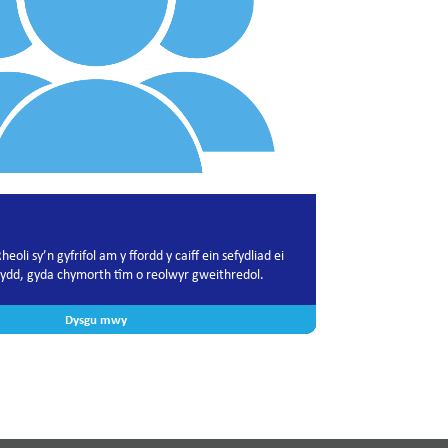
oli sy’n gyfrifol am y ffordd y caiff ein sefydliad ei
dydd, gyda chymorth tîm o reolwyr gweithredol.
Dysgu mwy