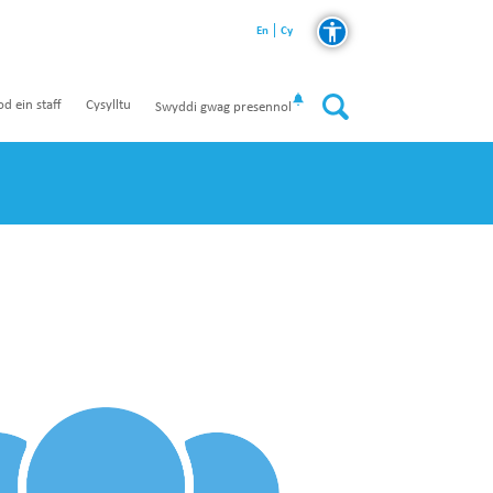
En
Cy
od ein staff
Cysylltu
Swyddi gwag presennol