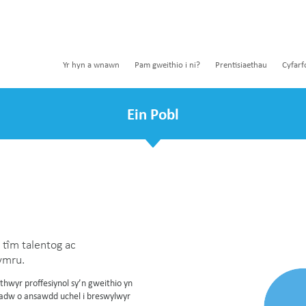
Yr hyn a wnawn
Pam gweithio i ni?
Prentisiaethau
Cyfarf
Ein Pobl
n tîm talentog ac
ymru.
thwyr proffesiynol sy’n gweithio yn
hadw o ansawdd uchel i breswylwyr