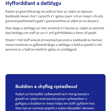
Hyfforddiant a datblygu
Rydym yn gwerthfawrogi ein pobl yn fawr ac rydym yn dymuno
buddsoddi mewn rhoi’r cymorth a’r sgiliau cywir i chi er mwyn i chi allu
gwneud gwahaniaeth gyda’r gwasanaethau yr ydym yn eu darparu.
Mae dysgu a datblygu yn rhan annatod o’n busnes ac rydym yn ystyried
bod datblygu ein staff yn un o’r prif gyfrifoldebau o fewn rôl pawb.
Rhaid i’r holl staff wneud ymrwymiad personol a buddsoddi eu hamser
mewn manteisio ar gyfleoedd dysgu a datblygu a fydd yn gwella’u twf
personol ac a fydd yn meithrin sgiliau ac ymddygiad.
Buddion a chyflog cystadleuol
Rydym yn hyrwyddo cydbwysedd iach rhwng bywyd a
gwaith ac rydym wedi paratoi pecyn cynhwysfawr o
gyflogau a buddion er mwyn helpu ein staff i gyflawni hyn.
Mae hyn yn cynnwys popeth o wyliau blynyddol i bensiwn