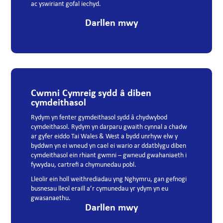
ac yswiriant gofal iechyd.
Darllen mwy
Cwmni Cymreig sydd â diben
cymdeithasol
Rydym yn fenter gymdeithasol sydd â chydwybod
cymdeithasol. Rydym yn darparu gwaith cynnal a chadw
ar gyfer eiddo Tai Wales & West a bydd unrhyw elw y
byddwn yn ei wneud yn cael ei wario ar ddatblygu diben
cymdeithasol ein rhiant gwmni – gwneud gwahaniaeth i
fywydau, cartrefi a chymunedau pobl.
Lleolir ein holl weithrediadau yng Nghymru, gan gefnogi
busnesau lleol eraill a’r cymunedau yr ydym yn eu
gwasanaethu.
Darllen mwy