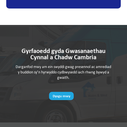
Gyrfaoedd gyda Gwasanaethau
Cynnal a Chadw Cambria
Darganfod mwy am ein swyddi gwag presennol ac amrediad
y buddion sy’n hyrwyddo cydbwysedd iach rhwng bywyd a
gwaith.
Dysgu mwy