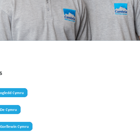
s
Gogledd Cymru
- De Cymru
- Gorllewin Cymru