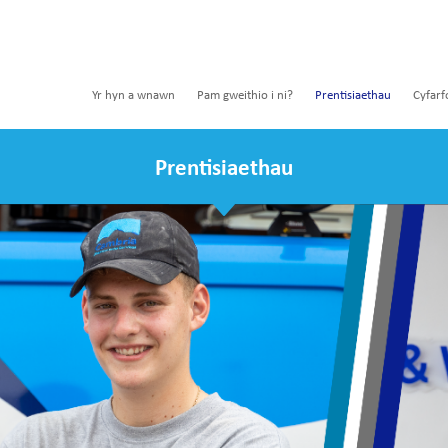
Yr hyn a wnawn
Pam gweithio i ni?
Prentisiaethau
Cyfarf
Prentisiaethau