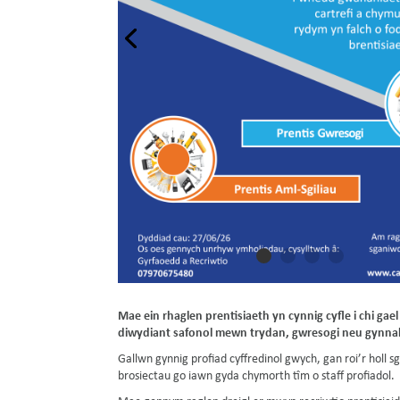
Mae ein rhaglen prentisiaeth yn cynnig cyfle i chi gae
diwydiant safonol mewn trydan, gwresogi neu gynnal
Gallwn gynnig profiad cyffredinol gwych, gan roi’r holl sg
brosiectau go iawn gyda chymorth tîm o staff profiadol.