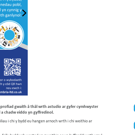
l profiad gwaith â thâl wrth astudio ar gyfer cymhwyster
 a chadw eiddo yn gyffredinol.
iliau i chi y bydd eu hangen arnoch wrth i chi weithio ar