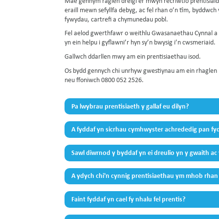
Mae gennym raglen dreigl er mwyn recriwtio prentisiaid
eraill mewn sefyllfa debyg, ac fel rhan o’n tîm, byddwc
fywydau, cartrefi a chymunedau pobl.
Fel aelod gwerthfawr o weithlu Gwasanaethau Cynnal a 
yn ein helpu i gyflawni’r hyn sy’n bwysig i’n cwsmeriaid.
Gallwch ddarllen mwy am ein prentisiaethau isod.
Os bydd gennych chi unrhyw gwestiynau am ein rhaglen 
neu ffoniwch 0800 052 2526.
Pa lwybrau prentisiaeth y gallaf eu dilyn?
A fyddaf yn sicrhau cymhwyster achrededig pan fyd
Sawl diwrnod y byddaf yn ei dreulio yn y gwaith ac
A ydych chi'n cynnig prentisiaethau ym mhob rha
Faint fyddaf yn cael fy nhalu fel prentis?