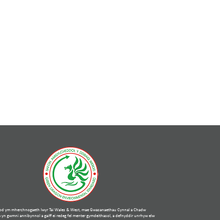
bod ym mherchnogaeth lwyr Tai Wales & West, mae Gwasanaethau Cynnal a Chadw
 yn gwmni annibynnol a gaiff ei redeg fel menter gymdeithasol, a defnyddir unrhyw elw