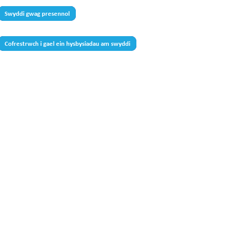
Swyddi gwag presennol
Cofrestrwch i gael ein hysbysiadau am swyddi