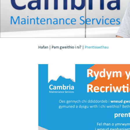
Hafan
|
Pam gweithio i ni?
|
Prentisiaethau