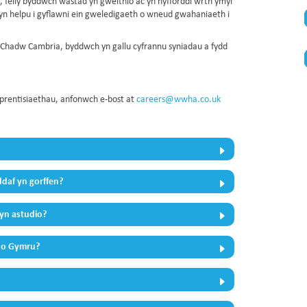
, felly byddwch wastad yn gweithio ac yn hyfforddi wrth ymyl
h yn helpu i gyflawni ein gweledigaeth o wneud gwahaniaeth i
Chadw Cambria, byddwch yn gallu cyfrannu syniadau a fydd
prentisiaethau, anfonwch e-bost at
careers@wwha.co.uk
daf yn gorffen?
 yn astudio?
n o Gymru?