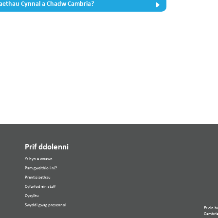
naethau Cynnal a Chadw Cambria?
Prif ddolenni
Yr hyn a wnawn
Pam gweithio i ni?
Prentisiaethau
Cyfarfod ein staff
Cysylltu
Swyddi gwag presennol
Er ein 
Cambria