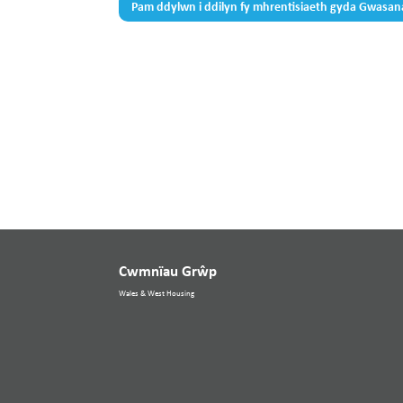
Pam ddylwn i ddilyn fy mhrentisiaeth gyda Gwasa
Cwmnïau Grŵp
Wales & West Housing