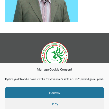
Manage Cookie Consent
Er ein bod ym mherchnogaeth lwyr Tai Wales & West, mae Gwasanaethau Cynnal a Chadw Cambria yn gwmni
annibynnol a gaiff ei redeg fel menter gymdeithasol, a defnyddir unrhyw elw i hyrwyddo diben cymdeithasol
Rydym yn defnyddio cwcis i wella ffwythiannau'r safle ac i roi'r profiad gorau posib
Grŵp Tai Wales & West.
Map o’r Safle
Amodau Defnyddio
Polisi Preifatrwydd & Cyfreithiol
© Hawlfraint Cymdeithas Cambria Maintenance Services Limited 2026
Derbyn
Mae Gwasanaethau Cynnal a Chadw Cambria Cyfyngedig wedi’i gofrestru yng Nghymru a Lloegr dan Ddeddf
Cwmnïau 2006. Rhif y cwmni: 07389484
Rhif TAW 100 1301 15
Deny