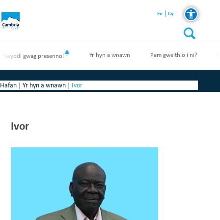
En
Cy
Yr hyn a wnawn
Pam gweithio i ni?
P
Swyddi gwag presennol
Hafan
|
Yr hyn a wnawn
|
Ivor
Ivor