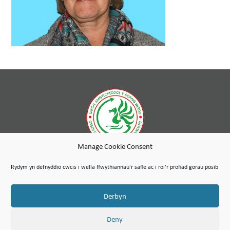
Manage Cookie Consent
Er ein bod ym mherchnogaeth lwyr Tai Wales & West, mae Gwasanaethau Cynnal a Chadw Cambria yn gwmni
annibynnol a gaiff ei redeg fel menter gymdeithasol, a defnyddir unrhyw elw i hyrwyddo diben cymdeithasol
Rydym yn defnyddio cwcis i wella ffwythiannau'r safle ac i roi'r profiad gorau posib
Grŵp Tai Wales & West.
Map o’r Safle
Amodau Defnyddio
Polisi Preifatrwydd & Cyfreithiol
© Hawlfraint Cymdeithas Cambria Maintenance Services Limited 2026
Derbyn
Mae Gwasanaethau Cynnal a Chadw Cambria Cyfyngedig wedi’i gofrestru yng Nghymru a Lloegr dan Ddeddf
Cwmnïau 2006. Rhif y cwmni: 07389484
Rhif TAW 100 1301 15
Deny