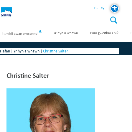
En
Cy
Yr hyn a wnawn
Pam gweithio i ni?
P
Swyddi gwag presennol
Hafan
|
Yr hyn a wnawn
|
Christine Salter
Christine Salter