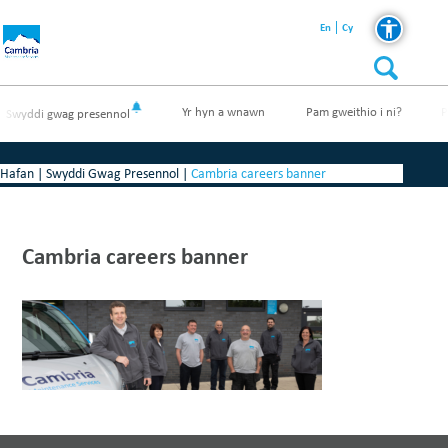
En
Cy
Yr hyn a wnawn
Pam gweithio i ni?
P
Swyddi gwag presennol
Hafan
|
Swyddi Gwag Presennol
|
Cambria careers banner
Cambria careers banner