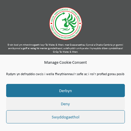
Er ein bod ym mherchnogaeth lwyr Tai Wales & West, mae Gwasanaethau Cynnal a Chadw Cambria yn gwmni
annibynnol a gaiff ei redeg fel menter gymdeithasol, a defnyddir unrhyw elw i hyrwyddo diben cymdeithasol
Grŵp Tai Wales & West.
Map o’r Safle
Amodau Defnyddio
Polisi Preifatrwydd & Cyfreithiol
Manage Cookie Consent
© Hawlfraint Cymdeithas Cambria Maintenance Services Limited 2026
Mae Gwasanaethau Cynnal a Chadw Cambria Cyfyngedig wedi’i gofrestru yng Nghymru a Lloegr dan Ddeddf
Rydym yn defnyddio cwcis i wella ffwythiannau'r safle ac i roi'r profiad gorau posib
Cwmnïau 2006. Rhif y cwmni: 07389484
Rhif TAW 100 1301 15
Derbyn
Deny
Swyddogaethol
Cysylltu
Yr hyn a wnawn
Swyddi Gwag Presennol