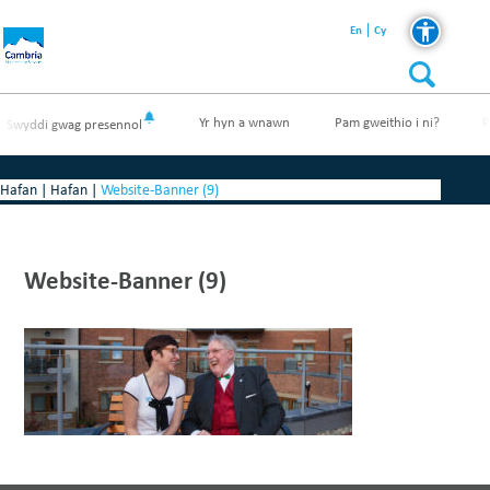
En
Cy
Yr hyn a wnawn
Pam gweithio i ni?
P
Swyddi gwag presennol
Hafan
|
Hafan
|
Website-Banner (9)
Website-Banner (9)